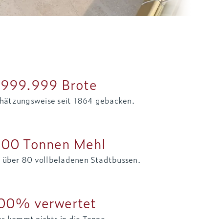
.999.999
Brote
chätzungsweise seit 1864 gebacken.
000
Tonnen Mehl
t über 80 vollbeladenen Stadtbussen.
00
% verwertet
ns kommt nichts in die Tonne.