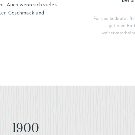
n. Auch wenn sich vieles
hten Geschmack und
Für uns bedeutet Re
gilt vom Bro
weiterverarbeit
1900